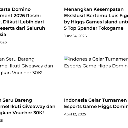
karta Domino
Menangkan Kesempatan
ment 2026 Resmi
Eksklusif Bertemu Luis Fig
, Diikuti Lebih dari
by Higgs Games Island unt
eserta dari Seluruh
5 Top Spender Tokogame
sia
June 14, 2026
2026
n Seru Bareng
Indonesia Gelar Turnamen
me! Ikuti Giveaway dan
Esports Game Higgs Domi
kan Voucher 30K!
April 12, 2025
25