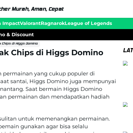
her Murah, Aman, Cepat
n Impact
Valorant
Ragnarok
League of Legends
o & Discount
Chips di Higgs Domino
LA
k Chips di Higgs Domino
permainan yang cukup populer di
isaat santai, Higgs Domino juga mempunyai
enantang. Saat bermain Higgs Domino
an permainan dan mendapatkan hadiah
sulitan untuk memenangkan permainan.
 pemain gunakan agar bisa selalu