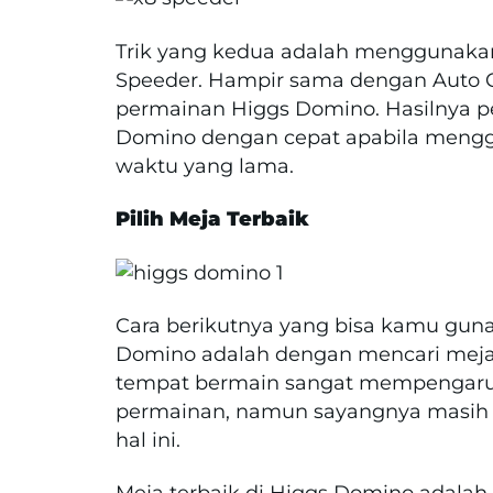
Trik yang kedua adalah menggunakan 
Speeder. Hampir sama dengan Auto C
permainan Higgs Domino. Hasilnya p
Domino dengan cepat apabila meng
waktu yang lama.
Pilih Meja Terbaik
Cara berikutnya yang bisa kamu g
Domino adalah dengan mencari meja 
tempat bermain sangat mempengaruh
permainan, namun sayangnya masih
hal ini.