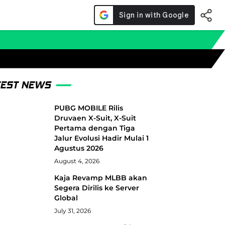
TEST NEWS
PUBG MOBILE Rilis
Druvaen X-Suit, X-Suit
Pertama dengan Tiga
Jalur Evolusi Hadir Mulai 1
Agustus 2026
August 4, 2026
Kaja Revamp MLBB akan
Segera Dirilis ke Server
Global
July 31, 2026