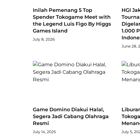
Inilah Pemenang 5 Top
HGI Ja
Spender Tokogame Meet with
Tourna
the Legend Luis Figo By Higgs
Digelar
Games Island
1.000 P
Indone
July 8, 2026
June 28, 
Game Domino Diakui Halal,
Libura
Segera Jadi Cabang Olahraga
Tokoga
Resmi
Menang
July 14, 2025
July 5, 20