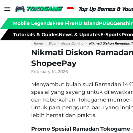
Top Up Games & Vouc
Mobile Legends
Free Fire
HD Island
PUBG
Genshi
Tutorials & Guides
News & Updates
E-Sports
Prom
Home
Blog
Higgs Domino
Nikmati Diskon Ramadan
Nikmati Diskon Ramada
ShopeePay
February 14, 2026
Menyambut bulan suci Ramadan 144
spesial yang sayang untuk dilewatk
dan keberkahan. Tokogame member
untuk para pengguna baru yang ing
lebih hemat dan praktis.
Promo Spesial Ramadan Tokogame –