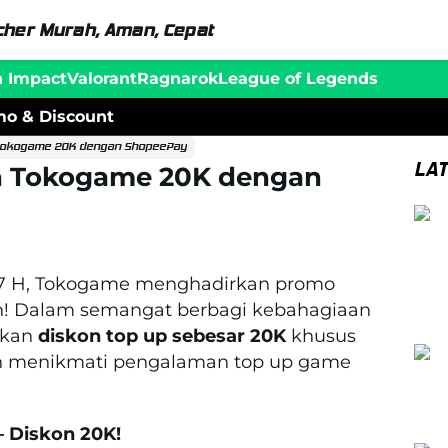
her Murah, Aman, Cepat
n Impact
Valorant
Ragnarok
League of Legends
o & Discount
 Tokogame 20K dengan ShopeePay
LA
n Tokogame 20K dengan
7 H, Tokogame menghadirkan promo
an! Dalam semangat berbagi kebahagiaan
ikan
diskon top up sebesar 20K
khusus
in menikmati pengalaman top up game
 Diskon 20K!