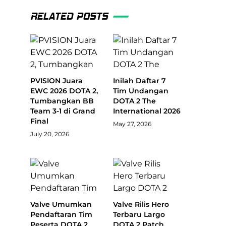
RELATED POSTS
PVISION Juara
Inilah Daftar 7
EWC 2026 DOTA 2,
Tim Undangan
Tumbangkan BB
DOTA 2 The
Team 3-1 di Grand
International 2026
Final
May 27, 2026
July 20, 2026
Valve Umumkan
Valve Rilis Hero
Pendaftaran Tim
Terbaru Largo
Peserta DOTA 2
DOTA 2 Patch