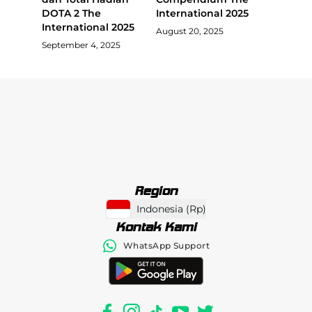
DOTA 2 The
International 2025
International 2025
August 20, 2025
September 4, 2025
Region
Indonesia
(
Rp
)
Kontak Kami
WhatsApp Support