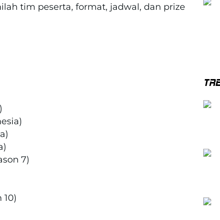
ilah tim peserta, format, jadwal, dan prize
TR
)
esia)
a)
a)
ason 7)
 10)