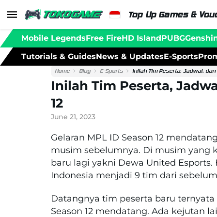
Top Up Games & Vouc
Mobile Legends
Free Fire
HD Island
PUBG
Genshi
Tutorials & Guides
News & Updates
E-Sports
Prom
Home
Blog
E-Sports
Inilah Tim Peserta, Jadwal, da
Inilah Tim Peserta, Jadw
12
June 21, 2023
Gelaran MPL ID Season 12 mendatang
musim sebelumnya. Di musim yang ke
baru lagi yakni Dewa United Esports
Indonesia menjadi 9 tim dari sebelum
Datangnya tim peserta baru ternyata
Season 12 mendatang. Ada kejutan lai