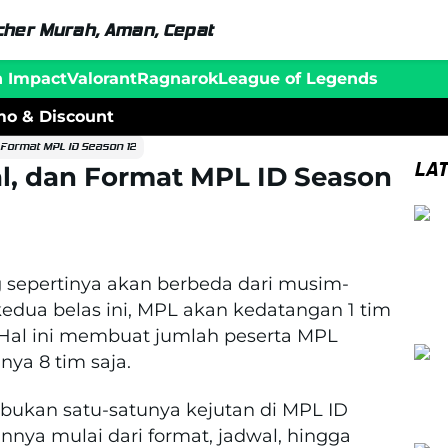
her Murah, Aman, Cepat
n Impact
Valorant
Ragnarok
League of Legends
o & Discount
n Format MPL ID Season 12
LA
al, dan Format MPL ID Season
 sepertinya akan berbeda dari musim-
dua belas ini, MPL akan kedatangan 1 tim
. Hal ini membuat jumlah peserta MPL
nya 8 tim saja.
 bukan satu-satunya kejutan di MPL ID
nnya mulai dari format, jadwal, hingga