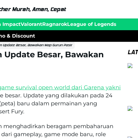
her Murah, Aman, Cepat
n Impact
Valorant
Ragnarok
League of Legends
o & Discount
n Update Besar, Bawakan Map Gurun Pasir
LA
 Update Besar, Bawakan
game survival open world dari Garena yakni
 besar. Update yang dilakukan pada 24
(peta) baru dalam permainan yang
ert Fury.
akan menghadirkan beragam pembaharuan
i dari gameplay, game mode baru, role