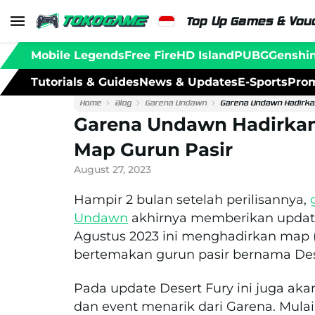
Top Up Games & Vouc
Mobile Legends
Free Fire
HD Island
PUBG
Genshi
Tutorials & Guides
News & Updates
E-Sports
Prom
Home
Blog
Garena Undawn
Garena Undawn Hadirka
Garena Undawn Hadirkan
Map Gurun Pasir
August 27, 2023
Hampir 2 bulan setelah perilisannya,
Undawn
akhirnya memberikan update
Agustus 2023 ini menghadirkan map 
bertemakan gurun pasir bernama Des
Pada update Desert Fury ini juga 
dan event menarik dari Garena. Mula