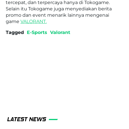
tercepat, dan terpercaya hanya di Tokogame.
Selain itu Tokogame juga menyediakan berita
promo dan event menarik lainnya mengenai
game
VALORANT.
Tagged
E-Sports
Valorant
LATEST NEWS