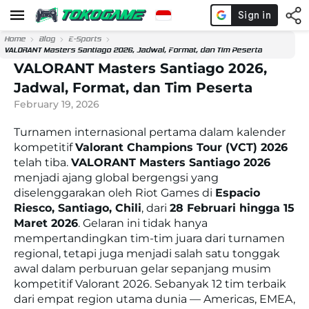
Home
Blog
E-Sports
VALORANT Masters Santiago 2026, Jadwal, Format, dan Tim Peserta
VALORANT Masters Santiago 2026,
Jadwal, Format, dan Tim Peserta
February 19, 2026
Turnamen internasional pertama dalam kalender
kompetitif
Valorant Champions Tour (VCT) 2026
telah tiba.
VALORANT Masters Santiago 2026
menjadi ajang global bergengsi yang
diselenggarakan oleh Riot Games di
Espacio
Riesco, Santiago, Chili
, dari
28 Februari hingga 15
Maret 2026
. Gelaran ini tidak hanya
mempertandingkan tim-tim juara dari turnamen
regional, tetapi juga menjadi salah satu tonggak
awal dalam perburuan gelar sepanjang musim
kompetitif Valorant 2026. Sebanyak 12 tim terbaik
dari empat region utama dunia — Americas, EMEA,