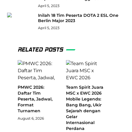
April 5, 2023
Inilah 18 Tim Peserta DOTA 2 ESL One
Berlin Major 2023
April 5, 2023
RELATED POSTS
PMWC 2026:
Team Spirit Juara
Daftar Tim
MSC x EWC 2026
Peserta, Jadwal,
Mobile Legends:
Format
Bang Bang, Ukir
Turnamen
Sejarah dengan
Gelar
August 6, 2026
Internasional
Perdana