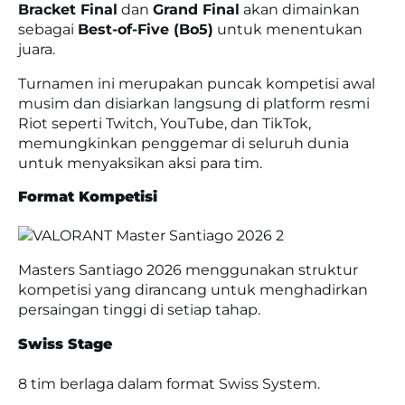
Bracket Final
dan
Grand Final
akan dimainkan
sebagai
Best-of-Five (Bo5)
untuk menentukan
juara.
Turnamen ini merupakan puncak kompetisi awal
musim dan disiarkan langsung di platform resmi
Riot seperti Twitch, YouTube, dan TikTok,
memungkinkan penggemar di seluruh dunia
untuk menyaksikan aksi para tim.
Format Kompetisi
Masters Santiago 2026 menggunakan struktur
kompetisi yang dirancang untuk menghadirkan
persaingan tinggi di setiap tahap.
Swiss Stage
8 tim berlaga dalam format
Swiss System
.