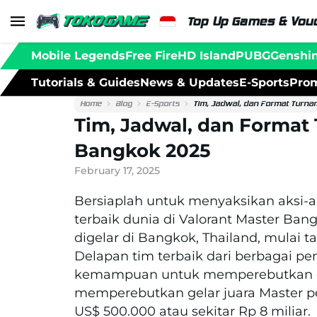
Top Up Games & Vouc
Mobile Legends
Free Fire
HD Island
PUBG
Genshi
Tutorials & Guides
News & Updates
E-Sports
Prom
Home
Blog
E-Sports
Tim, Jadwal, dan Format Turn
Tim, Jadwal, dan Format
Bangkok 2025
February 17, 2025
Bersiaplah untuk menyaksikan aksi-
terbaik dunia di Valorant Master Ban
digelar di Bangkok, Thailand, mulai t
Delapan tim terbaik dari berbagai pen
kemampuan untuk memperebutkan gel
memperebutkan gelar juara Master p
US$ 500.000 atau sekitar Rp 8 miliar.