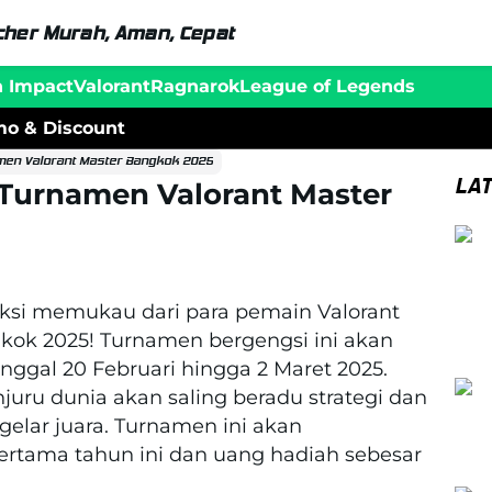
her Murah, Aman, Cepat
n Impact
Valorant
Ragnarok
League of Legends
o & Discount
amen Valorant Master Bangkok 2025
LA
 Turnamen Valorant Master
aksi memukau dari para pemain Valorant
gkok 2025! Turnamen bergengsi ini akan
anggal 20 Februari hingga 2 Maret 2025.
juru dunia akan saling beradu strategi dan
ar juara. Turnamen ini akan
ertama tahun ini dan uang hadiah sebesar