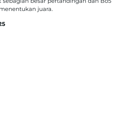
k sebagian besar pertandingan dan Bo5
g menentukan juara.
25