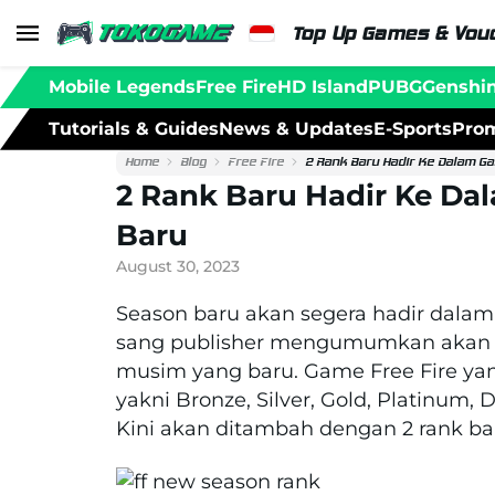
Top Up Games & Vouc
Mobile Legends
Free Fire
HD Island
PUBG
Genshi
Tutorials & Guides
News & Updates
E-Sports
Prom
Home
Blog
Free Fire
2 Rank Baru Hadir Ke Dalam Ga
2 Rank Baru Hadir Ke Da
Baru
August 30, 2023
Season baru akan segera hadir dalam 
sang publisher mengumumkan akan 
musim yang baru. Game Free Fire yan
yakni Bronze, Silver, Gold, Platinum,
Kini akan ditambah dengan 2 rank baru