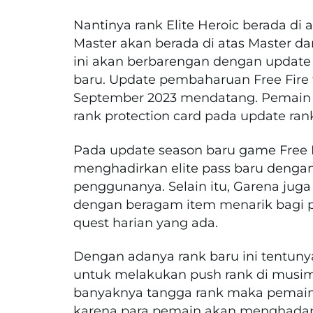
Nantinya rank Elite Heroic berada di a
Master akan berada di atas Master d
ini akan berbarengan dengan update 
baru. Update pembaharuan Free Fire 
September 2023 mendatang. Pemain
rank protection card pada update rank 
Pada update season baru game Free F
menghadirkan elite pass baru denga
penggunanya. Selain itu, Garena jug
dengan beragam item menarik bagi p
quest harian yang ada.
Dengan adanya rank baru ini tentun
untuk melakukan push rank di musim 
banyaknya tangga rank maka pemaina
karena para pemain akan menghadap