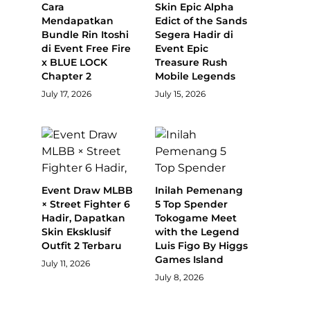
Cara
Skin Epic Alpha
Mendapatkan
Edict of the Sands
Bundle Rin Itoshi
Segera Hadir di
di Event Free Fire
Event Epic
x BLUE LOCK
Treasure Rush
Chapter 2
Mobile Legends
July 17, 2026
July 15, 2026
Event Draw MLBB
Inilah Pemenang
× Street Fighter 6
5 Top Spender
Hadir, Dapatkan
Tokogame Meet
Skin Eksklusif
with the Legend
Outfit 2 Terbaru
Luis Figo By Higgs
Games Island
July 11, 2026
July 8, 2026