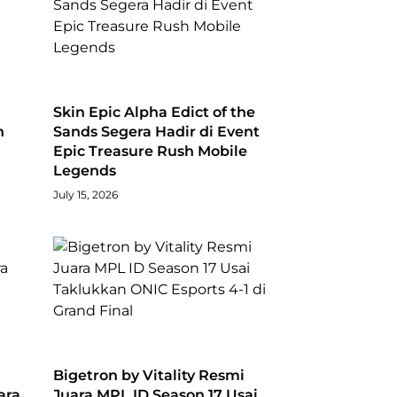
Skin Epic Alpha Edict of the
n
Sands Segera Hadir di Event
Epic Treasure Rush Mobile
Legends
July 15, 2026
Bigetron by Vitality Resmi
ara
Juara MPL ID Season 17 Usai