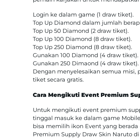
Login ke dalam game (1 draw tiket).
Top Up Diamond dalam jumlah berapap
Top Up 50 Diamond (2 draw tiket).
Top Up 100 Diamond (8 draw tiket).
Top Up 250 Diamond (8 draw tiket).
Gunakan 100 Diamond (4 draw tiket).
Gunakan 250 Dimaond (4 draw tiket).
Dengan menyelesaikan semua misi, 
tiket secara gratis.
Cara Mengikuti Event Premium Su
Untuk mengikuti event premium supp
tinggal masuk ke dalam game Mobile
bisa memilih ikon Event yang berada d
Premium Supply Draw Skin Naruto di