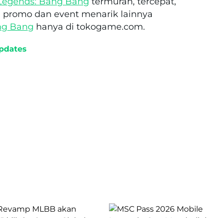
Legends: Bang Bang
termurah, tercepat,
a promo dan event menarik lainnya
ng Bang
hanya di tokogame.com.
pdates