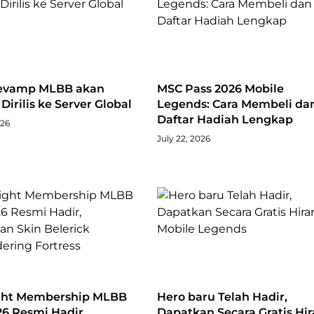
evamp MLBB akan
MSC Pass 2026 Mobile
Dirilis ke Server Global
Legends: Cara Membeli da
Daftar Hadiah Lengkap
026
July 22, 2026
ght Membership MLBB
Hero baru Telah Hadir,
26 Resmi Hadir,
Dapatkan Secara Gratis Hir