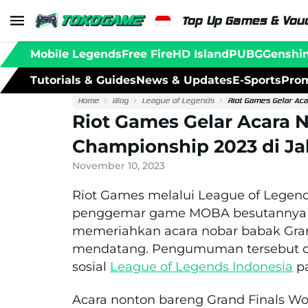
Top Up Games & Vouc
Mobile Legends
Free Fire
HD Island
PUBG
Genshi
Tutorials & Guides
News & Updates
E-Sports
Prom
Home
Blog
League of Legends
Riot Games Gelar Ac
Riot Games Gelar Acara 
Championship 2023 di Ja
November 10, 2023
Riot Games melalui League of Legen
penggemar game MOBA besutannya t
memeriahkan acara nobar babak Gran
mendatang. Pengumuman tersebut d
sosial
League of Legends Indonesia
pa
Acara nonton bareng Grand Finals Wo