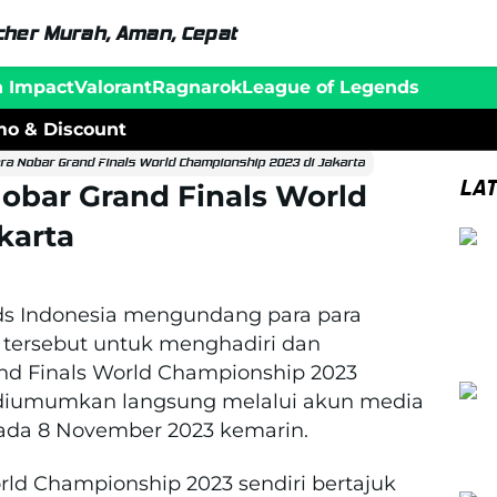
her Murah, Aman, Cepat
n Impact
Valorant
Ragnarok
League of Legends
o & Discount
ara Nobar Grand Finals World Championship 2023 di Jakarta
LA
Nobar Grand Finals World
karta
ds Indonesia mengundang para para
ersebut untuk menghadiri dan
d Finals World Championship 2023
iumumkan langsung melalui akun media
da 8 November 2023 kemarin.
rld Championship 2023 sendiri bertajuk