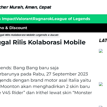
her Murah, Aman, Cepat
n Impact
Valorant
Ragnarok
League of Legends
o & Discount
l Rilis Kolaborasi Mobile Legends x Ducati
LA
l Rilis Kolaborasi Mobile
gends: Bang Bang baru saja
terbarunya pada Rabu, 27 September 2023
gends dengan brand motor asal Italia yaitu
ya Moonton akan menghadirkan 2 skin baru
 V4S Rider” dan Irithel lewat skin “Monster