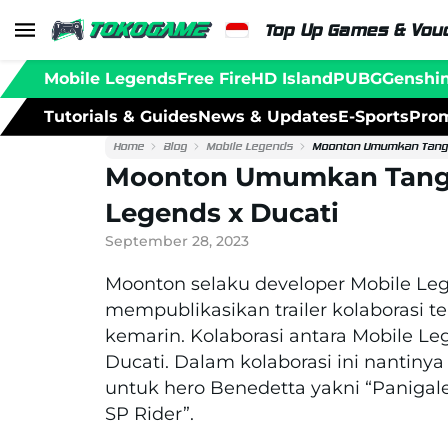
Top Up Games & Vouc
Mobile Legends
Free Fire
HD Island
PUBG
Genshi
Tutorials & Guides
News & Updates
E-Sports
Prom
Home
Blog
Mobile Legends
Moonton Umumkan Tangga
Moonton Umumkan Tangga
Legends x Ducati
September 28, 2023
Moonton selaku developer Mobile Le
mempublikasikan trailer kolaborasi 
kemarin. Kolaborasi antara Mobile Le
Ducati. Dalam kolaborasi ini nantin
untuk hero
Benedetta yakni “Panigale
SP Rider”.