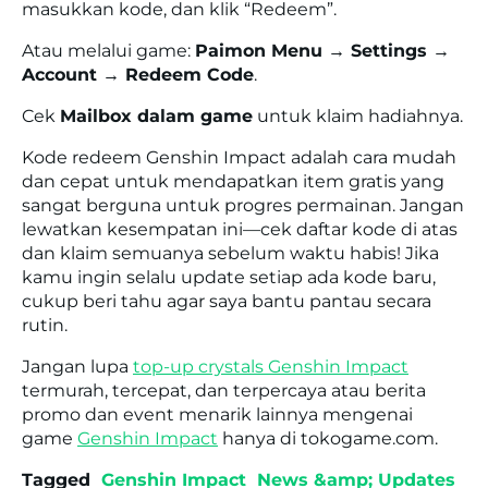
masukkan kode, dan klik “Redeem”.
Atau melalui game:
Paimon Menu → Settings →
Account → Redeem Code
.
Cek
Mailbox dalam game
untuk klaim hadiahnya.
Kode redeem Genshin Impact adalah cara mudah
dan cepat untuk mendapatkan item gratis yang
sangat berguna untuk progres permainan. Jangan
lewatkan kesempatan ini—cek daftar kode di atas
dan klaim semuanya sebelum waktu habis! Jika
kamu ingin selalu update setiap ada kode baru,
cukup beri tahu agar saya bantu pantau secara
rutin.
Jangan lupa
top-up crystals Genshin Impact
termurah, tercepat, dan terpercaya atau berita
promo dan event menarik lainnya mengenai
game
Genshin Impact
hanya di tokogame.com.
Tagged
Genshin Impact
News &amp; Updates