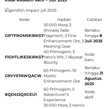
Kode Redeem Aktif – Juli 2025
Kode
Hadiah
Catatan
30 000 Mora, 3
Shivada Jade
Berlaku
GIFTFROMSKIRK57
Fragment, 3 Fine
hingga
8
Enhancement Ore, 3
Juli 2025
Meshing Gear
40 Primogem, 3
Kode
FIGHTLIKESKIRK57
Hero’s Wit, 1 Abyssal
baru
Bounty
Berlaku
60 Primogem, 10
hingga
21
G9VY57AWQACW
Mystic
Agustus
Enhancement Ore
2025
60 Primogem, 5
Kode
8QD412QXCEU1
Adventurer’s
aktif
Experience
30 000 Mora, 3 Hero’s