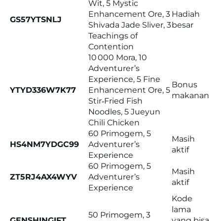
Wit, 5 Mystic
Enhancement Ore, 3
Hadiah
GS57YTSNLJ
Shivada Jade Sliver, 3
besar
Teachings of
Contention
10 000 Mora, 10
Adventurer’s
Experience, 5 Fine
Bonus
YTYD336W7K77
Enhancement Ore, 5
makanan
Stir‑Fried Fish
Noodles, 5 Jueyun
Chili Chicken
60 Primogem, 5
Masih
HS4NM7YDGC99
Adventurer’s
aktif
Experience
60 Primogem, 5
Masih
ZT5RJ4AX4WYV
Adventurer’s
aktif
Experience
Kode
lama
50 Primogem, 3
GENSHINGIFT
yang bisa