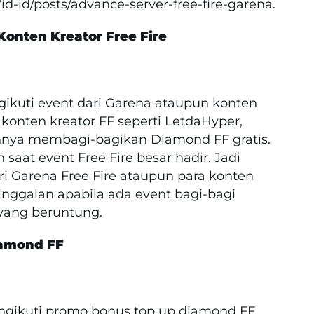
id-id/posts/advance-server-free-fire-garena.
Konten Kreator Free Fire
ikuti event dari Garena ataupun konten
 konten kreator FF seperti LetdaHyper,
innya membagi-bagikan Diamond FF gratis.
saat event Free Fire besar hadir. Jadi
ri Garena Free Fire ataupun para konten
etinggalan apabila ada event bagi-bagi
 yang beruntung.
iamond FF
ngikuti promo bonus top up diamond FF.