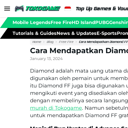
Top Up Games & Vouc
Mobile Legends
Free Fire
HD Island
PUBG
Genshi
Tutorials & Guides
News & Updates
E-Sports
Prom
Home
Blog
Free Fire
Cara Mendapatkan Diamond FF 
Cara Mendapatkan Diamo
January 13, 2024
Diamond adalah mata uang utama da
digunakan oleh pemain untuk membeli
itu Diamond FF juga bisa digunakan
mengikuti event yang disediakan ole
dengan membelinya secara langsung,
murah di Tokogame
. Namun sebetuln
untuk mendapatkan Diamond FF gratis