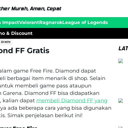
her Murah, Aman, Cepat
n Impact
Valorant
Ragnarok
League of Legends
o & Discount
Gratis
LA
nd FF Gratis
lam game Free Fire. Diamond dapat
 berbagai item menarik di shop. Selain
 untuk membeli game pass ataupun
h Garena. Diamond FF bisa didapatkan
 kalian dapat
membeli Diamond FF yang
ya ada beberapa cara yang bisa digunakan
. Simak penjelasan berikut ini!