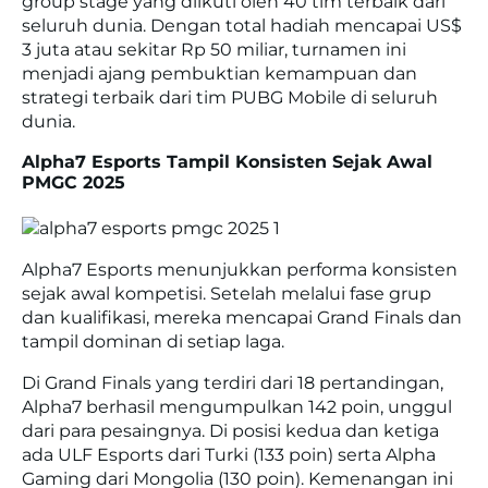
group stage yang diikuti oleh 40 tim terbaik dari
seluruh dunia. Dengan total hadiah mencapai US$
3 juta atau sekitar Rp 50 miliar, turnamen ini
menjadi ajang pembuktian kemampuan dan
strategi terbaik dari tim PUBG Mobile di seluruh
dunia.
Alpha7 Esports Tampil Konsisten Sejak Awal
PMGC 2025
Alpha7 Esports menunjukkan performa konsisten
sejak awal kompetisi. Setelah melalui fase grup
dan kualifikasi, mereka mencapai Grand Finals dan
tampil dominan di setiap laga.
Di Grand Finals yang terdiri dari 18 pertandingan,
Alpha7 berhasil mengumpulkan 142 poin, unggul
dari para pesaingnya. Di posisi kedua dan ketiga
ada ULF Esports dari Turki (133 poin) serta Alpha
Gaming dari Mongolia (130 poin). Kemenangan ini