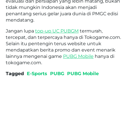
evaluasi dan persiapan yang lebih matang, bukan
tidak mungkin Indonesia akan menjadi
penantang serius gelar juara dunia di PMGC edisi
mendatang.
Jangan lupa
top-up UC PUBGM
termurah,
tercepat, dan terpercaya hanya di Tokogame.com.
Selain itu pentengin terus website untuk
mendapatkan berita promo dan event menarik
lainnya mengenai game
PUBG Mobile
hanya di
tokogame.com.
Tagged
E-Sports
PUBG
PUBG Mobile