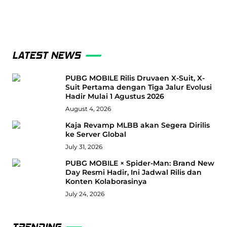
LATEST NEWS
PUBG MOBILE Rilis Druvaen X-Suit, X-
Suit Pertama dengan Tiga Jalur Evolusi
Hadir Mulai 1 Agustus 2026
August 4, 2026
Kaja Revamp MLBB akan Segera Dirilis
ke Server Global
July 31, 2026
PUBG MOBILE × Spider-Man: Brand New
Day Resmi Hadir, Ini Jadwal Rilis dan
Konten Kolaborasinya
July 24, 2026