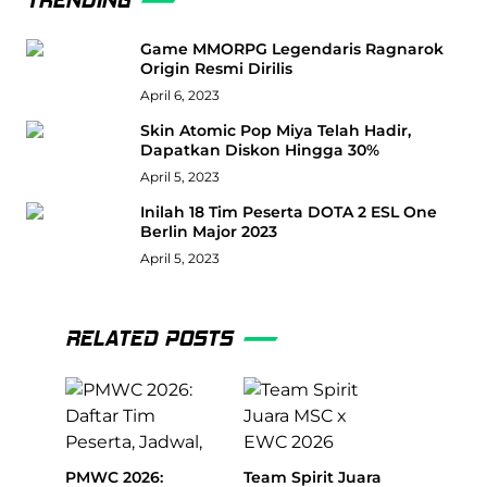
TRENDING
Game MMORPG Legendaris Ragnarok
Origin Resmi Dirilis
April 6, 2023
Skin Atomic Pop Miya Telah Hadir,
Dapatkan Diskon Hingga 30%
April 5, 2023
Inilah 18 Tim Peserta DOTA 2 ESL One
Berlin Major 2023
April 5, 2023
RELATED POSTS
PMWC 2026:
Team Spirit Juara