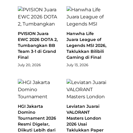
PVISION Juara
Hanwha Life
EWC 2026 DOTA 2,
Juara League of
Tumbangkan BB
Legends MSI 2026,
Team 3-1 di Grand
Taklukkan Bilibili
Final
Gaming di Final
July 20, 2026
July 13, 2026
HGI Jakarta
Leviatan Juarai
Domino
VALORANT
Tournament 2026
Masters London
Resmi Digelar,
2026 Usai
Diikuti Lebih dari
Taklukkan Paper