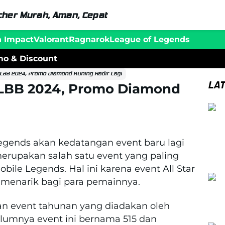
her Murah, Aman, Cepat
n Impact
Valorant
Ragnarok
League of Legends
o & Discount
MLBB 2024, Promo Diamond Kuning Hadir Lagi
LA
 MLBB 2024, Promo Diamond
gends akan kedatangan event baru lagi
 merupakan salah satu event yang paling
ile Legends. Hal ini karena event All Star
enarik bagi para pemainnya.
an event tahunan yang diadakan oleh
lumnya event ini bernama 515 dan