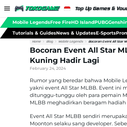
Top Up Games & Vouc
Mobile Legends
Free Fire
HD Island
PUBG
Genshi
Tutorials & Guides
News & Updates
E-Sports
Prom
Home
Blog
Mobile Legends
Bocoran Event All Star 
Bocoran Event All Star
Kuning Hadir Lagi
February 24, 2024
Rumor yang beredar bahwa Mobile Le
yakni event All Star MLBB. Event ini
ditunggu-tunggu oleh para pemain Mob
MLBB meghadirkan beragam hadiah m
Event All Star MLBB sendiri merupak
Moonton selaku sang developer. Sebe