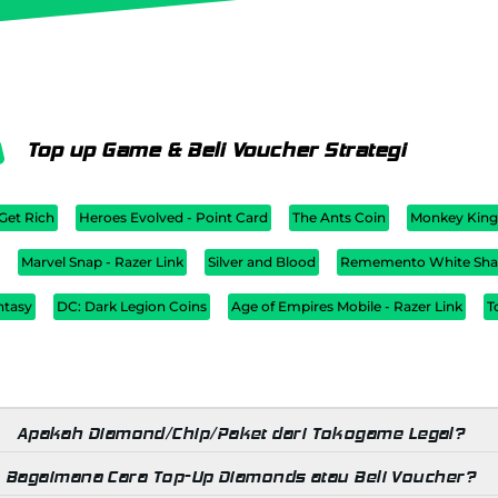
Top up Game & Beli Voucher Strategi
 Get Rich
Heroes Evolved - Point Card
The Ants Coin
Monkey King
Marvel Snap - Razer Link
Silver and Blood
Rememento White Sh
ntasy
DC: Dark Legion Coins
Age of Empires Mobile - Razer Link
T
Apakah Diamond/Chip/Paket dari Tokogame Legal?
Bagaimana Cara Top-Up Diamonds atau Beli Voucher?