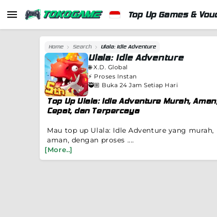
Top Up Games & Vouc
Home
Search
Ulala: Idle Adventure
Ulala: Idle Adventure
🌐
X.D. Global
⚡️
Proses Instan
🥷🏼 Buka 24 Jam Setiap Hari
Top Up Ulala: Idle Adventure Murah, Aman
Cepat, dan Terpercaya
Mau top up Ulala: Idle Adventure yang murah,
aman, dengan proses ....
[More..]