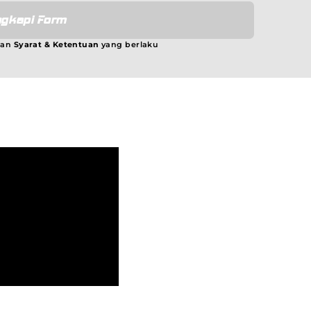
gkapi Form
gan
Syarat & Ketentuan
yang berlaku