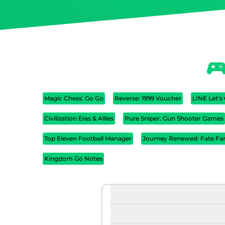
Magic Chess: Go Go
Reverse: 1999 Voucher
LINE Let's
Civilization Eras & Allies
Pure Sniper: Gun Shooter Games
Top Eleven Football Manager
Journey Renewed: Fate Fa
Kingdom Go Notes