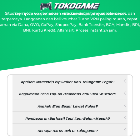
Situs resmi top up games dan voucher harga termurah, tercepat, dan
Top Up Games Voucher Lebih Murah 20%, Cepat, dan Aman
terpercaya.
Langganan dan beli voucher Turbo VPN paling murah, cepat,
aman via Dana, OVO, GoPay, ShopeePay, Bank Transfer, BCA, Mandiri, BRI,
BNI, Kartu Kredit, Alfamart. Proses instant 24 jam.
Apakah Diamond/Chip/Paket dari Tokogame Legal?
Bagaimana Cara Top-Up Diamonds atau Beli Voucher?
Apakah Bisa Bayar Lewat Pulsa?
Pembayaran Berhasil Tapi Item Belum Masuk?
Kenapa Harus Beli Di Tokogame?