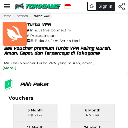
Home
Search
Turbo VPN
Turbo VPN
🌐
Innovative Connecting
⚡️
Proses Instan
🥷🏼 Buka 24 Jam Setiap Hari
Beli voucher premium Turbo VPN Paling Murah,
Aman, Cepat, dan Terpercaya di Tokogame
Mau beli voucher Turbo VPN yang murah, aman,....
[More..]
Pilih Paket
Vouchers
3 Month
6 Month
Rp 383K
Rp 516K
12 Month
24 Month