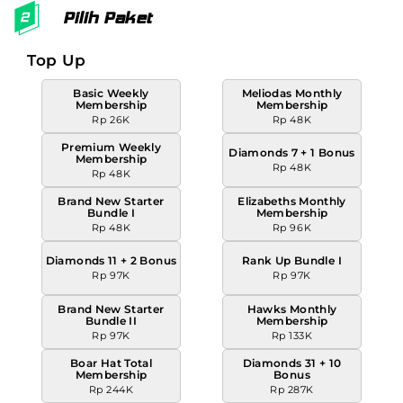
Pilih Paket
Top Up
Basic Weekly
Meliodas Monthly
Membership
Membership
Rp 26K
Rp 48K
Premium Weekly
Diamonds 7 + 1 Bonus
Membership
Rp 48K
Rp 48K
Brand New Starter
Elizabeths Monthly
Bundle I
Membership
Rp 48K
Rp 96K
Diamonds 11 + 2 Bonus
Rank Up Bundle I
Rp 97K
Rp 97K
Brand New Starter
Hawks Monthly
Bundle II
Membership
Rp 97K
Rp 133K
Boar Hat Total
Diamonds 31 + 10
Membership
Bonus
Rp 244K
Rp 287K