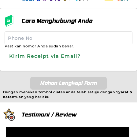
Cara Menghubungi Anda
Pastikan nomor Anda sudah benar.
Kirim Receipt via Email?
Mohon Lengkapi Form
Dengan menekan tombol diatas anda telah setuju dengan
Syarat &
Ketentuan
yang berlaku
Testimoni / Review