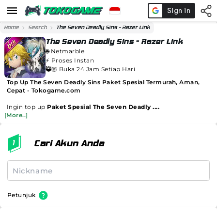
Home
Search
The Seven Deadly Sins - Razer Link
The Seven Deadly Sins - Razer Link
🌐
Netmarble
⚡️
Proses Instan
🥷🏼 Buka 24 Jam Setiap Hari
Top Up The Seven Deadly Sins Paket Spesial Termurah, Aman,
Cepat - Tokogame.com
Ingin top up
Paket Spesial The Seven Deadly ....
[More..]
Cari Akun Anda
Petunjuk