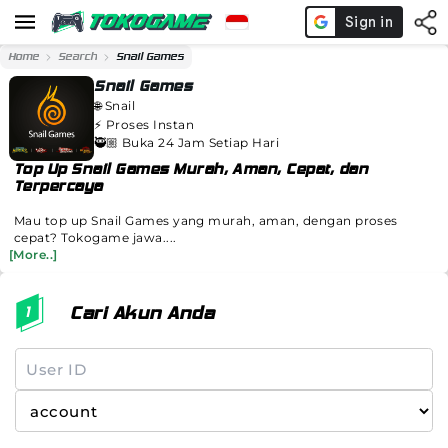
Home
Search
Snail Games
Snail Games
🌐
Snail
⚡️
Proses Instan
🥷🏼 Buka 24 Jam Setiap Hari
Top Up Snail Games Murah, Aman, Cepat, dan
Terpercaya
Mau top up Snail Games yang murah, aman, dengan proses
cepat? Tokogame jawa....
[More..]
Cari Akun Anda