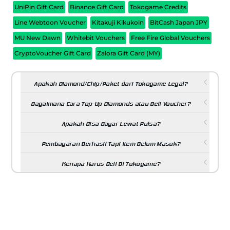
UniPin Gift Card
Binance Gift Card
Tokogame Credits
Line Webtoon Voucher
Kitakuji Kikukoin
BitCash Japan JPY
MU New Dawn
Whitebit Vouchers
Free Fire Global Vouchers
CryptoVoucher Gift Card
Zalora Gift Card (MY)
Apakah Diamond/Chip/Paket dari Tokogame Legal?
Bagaimana Cara Top-Up Diamonds atau Beli Voucher?
Apakah Bisa Bayar Lewat Pulsa?
Pembayaran Berhasil Tapi Item Belum Masuk?
Kenapa Harus Beli Di Tokogame?