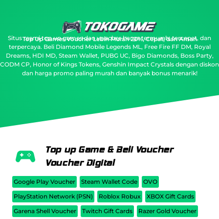
Situs resmi top up games dan voucher harga termurah, tercepat, dan
Top Up Games Voucher Lebih Murah 20%, Cepat, dan Aman
terpercaya.
Beli Diamond Mobile Legends ML, Free Fire FF DM, Royal
Dreams, HDI MD, Steam Wallet, PUBG UC, Bigo Diamonds, Boss Party,
CODM CP, Honor of Kings Tokens, Genshin Impact Crystals dengan diskon
dan harga promo paling murah dan banyak bonus menarik!
Top up Game & Beli Voucher
Voucher Digital
Google Play Voucher
Steam Wallet Code
OVO
PlayStation Network (PSN)
Roblox Robux
XBOX Gift Cards
Garena Shell Voucher
Twitch Gift Cards
Razer Gold Voucher