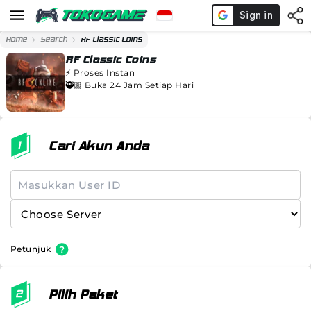
Home
Search
RF Classic Coins
RF Classic Coins
⚡️
Proses Instan
🥷🏼 Buka 24 Jam Setiap Hari
Cari Akun Anda
Petunjuk
Pilih Paket