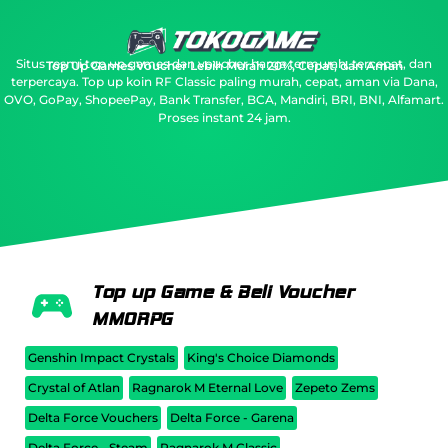
Situs resmi top up games dan voucher harga termurah, tercepat, dan
Top Up Games Voucher Lebih Murah 20%, Cepat, dan Aman
terpercaya.
Top up koin RF Classic paling murah, cepat, aman via Dana,
OVO, GoPay, ShopeePay, Bank Transfer, BCA, Mandiri, BRI, BNI, Alfamart.
Proses instant 24 jam.
Top up Game & Beli Voucher
MMORPG
Genshin Impact Crystals
King's Choice Diamonds
Crystal of Atlan
Ragnarok M Eternal Love
Zepeto Zems
Delta Force Vouchers
Delta Force - Garena
Delta Force - Steam
Ragnarok M Classic