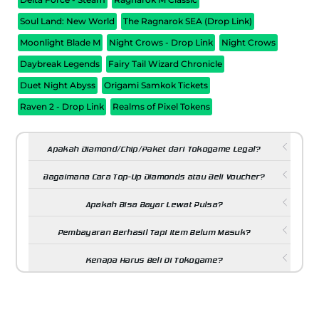
Soul Land: New World
The Ragnarok SEA (Drop Link)
Moonlight Blade M
Night Crows - Drop Link
Night Crows
Daybreak Legends
Fairy Tail Wizard Chronicle
Duet Night Abyss
Origami Samkok Tickets
Raven 2 - Drop Link
Realms of Pixel Tokens
Apakah Diamond/Chip/Paket dari Tokogame Legal?
Bagaimana Cara Top-Up Diamonds atau Beli Voucher?
Apakah Bisa Bayar Lewat Pulsa?
Pembayaran Berhasil Tapi Item Belum Masuk?
Kenapa Harus Beli Di Tokogame?