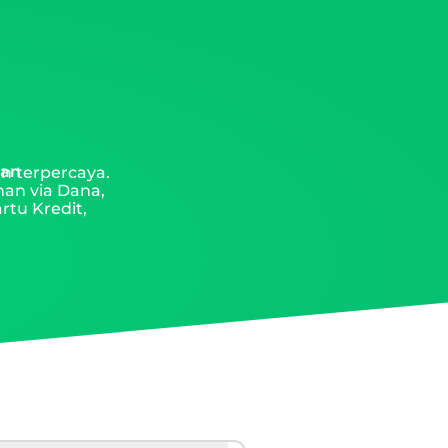
man
n terpercaya.
man via Dana,
rtu Kredit,