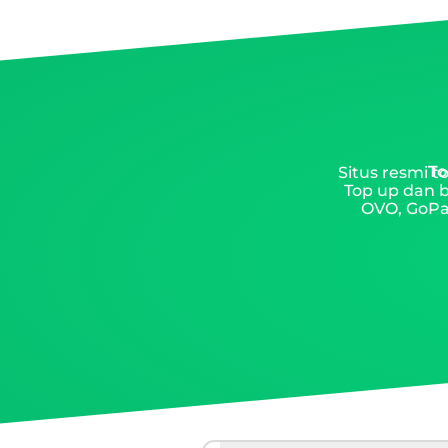
To
Situs resmi 
Top up dan b
OVO, GoPay