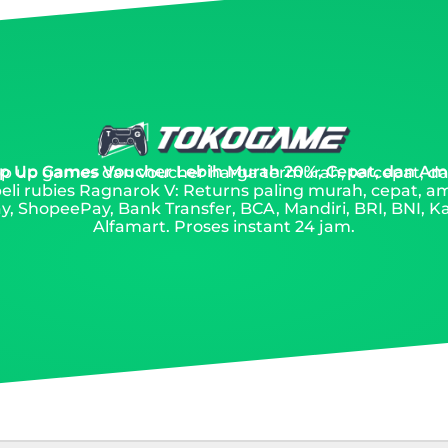
p Up Games Voucher Lebih Murah 20%, Cepat, dan A
top up games dan voucher harga termurah, tercepat, da
eli rubies Ragnarok V: Returns paling murah, cepat, a
, ShopeePay, Bank Transfer, BCA, Mandiri, BRI, BNI, Ka
Alfamart. Proses instant 24 jam.