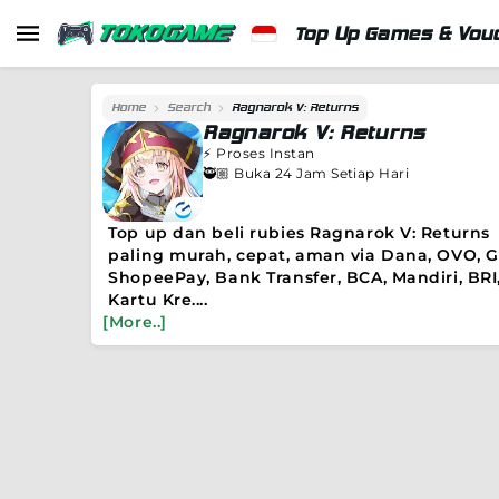
Top Up Games & Vouc
Home
Search
Ragnarok V: Returns
Ragnarok V: Returns
⚡️
Proses Instan
🥷🏼 Buka 24 Jam Setiap Hari
Top up dan beli rubies Ragnarok V: Returns
paling murah, cepat, aman via Dana, OVO, G
ShopeePay, Bank Transfer, BCA, Mandiri, BRI,
Kartu Kre....
[More..]