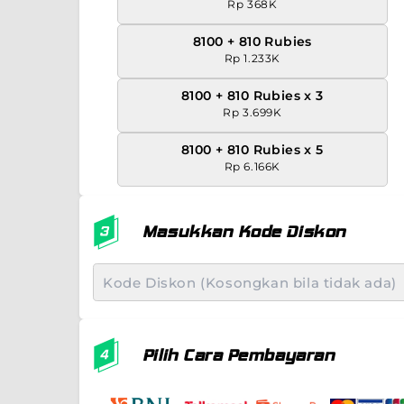
Rp 368K
8100 + 810 Rubies
Rp 1.233K
8100 + 810 Rubies x 3
Rp 3.699K
8100 + 810 Rubies x 5
Rp 6.166K
Masukkan Kode Diskon
Pilih Cara Pembayaran