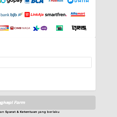
gkapi Form
gan
Syarat & Ketentuan
yang berlaku