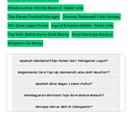
Shadowverse: Worlds Beyond - Razer Link
Top Eleven Football Manager
Journey Renewed: Fate Fantasy
DC: Dark Legion Coins
Age of Empires Mobile - Razer Link
Top War: Battle Game Gold Blocks
Pixel Starships Starbux
Kingdom Go Notes
Apakah Diamond/Chip/Paket dari Tokogame Legal?
Bagaimana Cara Top-Up Diamonds atau Beli Voucher?
Apakah Bisa Bayar Lewat Pulsa?
Pembayaran Berhasil Tapi Item Belum Masuk?
Kenapa Harus Beli Di Tokogame?