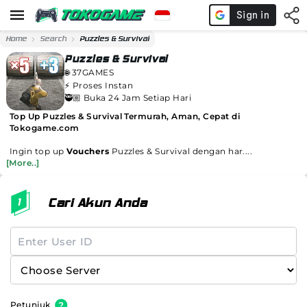
Home
Search
Puzzles & Survival
Puzzles & Survival
🌐
37GAMES
⚡️
Proses Instan
🥷🏼 Buka 24 Jam Setiap Hari
Top Up Puzzles & Survival Termurah, Aman, Cepat di
Tokogame.com
Ingin top up
Vouchers
Puzzles & Survival dengan har....
[More..]
Cari Akun Anda
Petunjuk