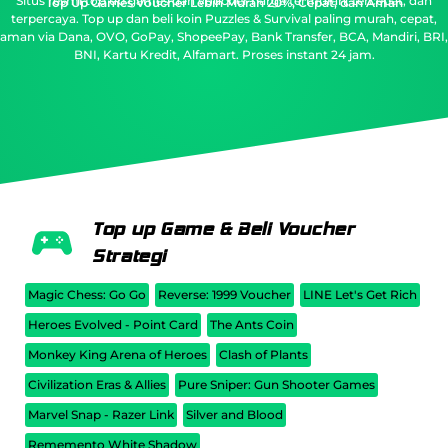
Situs resmi top up games dan voucher harga termurah, tercepat, dan
Top Up Games Voucher Lebih Murah 20%, Cepat, dan Aman
terpercaya.
Top up dan beli koin Puzzles & Survival paling murah, cepat,
aman via Dana, OVO, GoPay, ShopeePay, Bank Transfer, BCA, Mandiri, BRI,
BNI, Kartu Kredit, Alfamart. Proses instant 24 jam.
Top up Game & Beli Voucher
Strategi
Magic Chess: Go Go
Reverse: 1999 Voucher
LINE Let's Get Rich
Heroes Evolved - Point Card
The Ants Coin
Monkey King Arena of Heroes
Clash of Plants
Civilization Eras & Allies
Pure Sniper: Gun Shooter Games
Marvel Snap - Razer Link
Silver and Blood
Rememento White Shadow