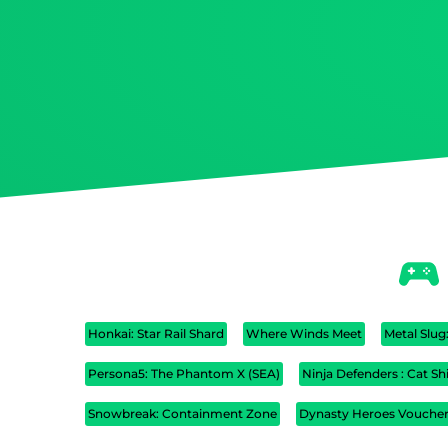
Honkai: Star Rail Shard
Where Winds Meet
Metal Slu
Persona5: The Phantom X (SEA)
Ninja Defenders : Cat Sh
Snowbreak: Containment Zone
Dynasty Heroes Vouche