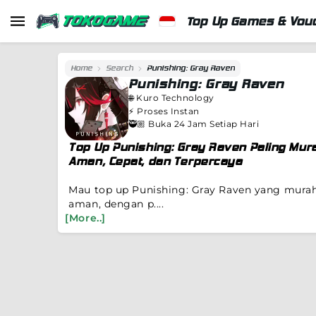
Top Up Games & Vouc
Home
Search
Punishing: Gray Raven
Punishing: Gray Raven
🌐
Kuro Technology
⚡️
Proses Instan
🥷🏼 Buka 24 Jam Setiap Hari
Top Up Punishing: Gray Raven Paling Mur
Aman, Cepat, dan Terpercaya
Mau top up Punishing: Gray Raven yang murah
aman, dengan p....
[More..]