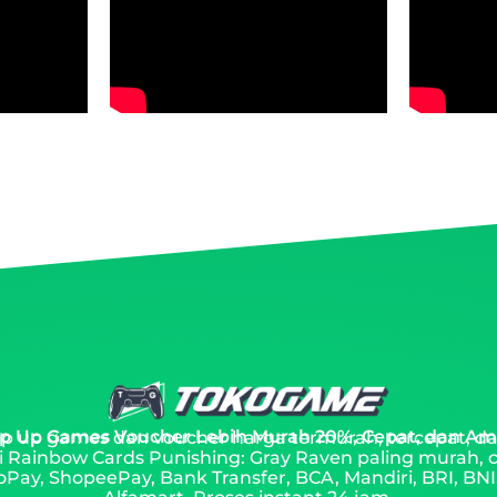
p Up Games Voucher Lebih Murah 20%, Cepat, dan A
top up games dan voucher harga termurah, tercepat, da
i Rainbow Cards Punishing: Gray Raven paling murah, 
Pay, ShopeePay, Bank Transfer, BCA, Mandiri, BRI, BNI,