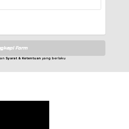
gkapi Form
gan
Syarat & Ketentuan
yang berlaku