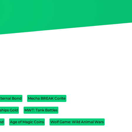
Eternal Bond
Mecha BREAK Corite
hips Gold
MWT: Tank Battles
nd
Age of Magic Coins
Wolf Game: Wild Animal Wars