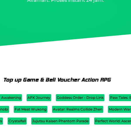
Alfamart. Proses instant 24 jam.
Top up Game & Beli Voucher Action RPG
g: Awakening
AFK Journey
Goddess Order - Drop Link
Paw Tales: 
inobi
Fat Meat Wukong
Avatar: Realms Collide Zhen
Modern Wars
rs
Crystalfall
Jujutsu Kaisen Phantom Parade
Perfect World: Asce