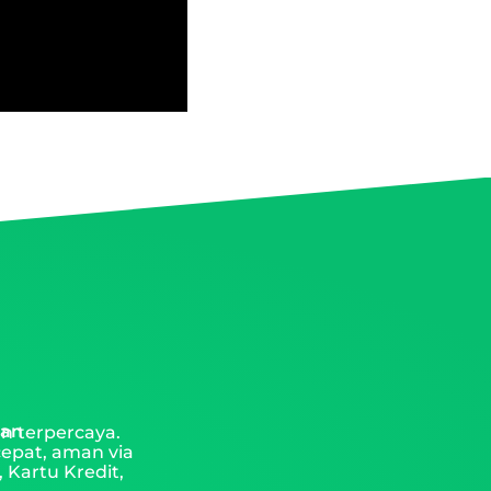
man
n terpercaya.
cepat, aman via
 Kartu Kredit,