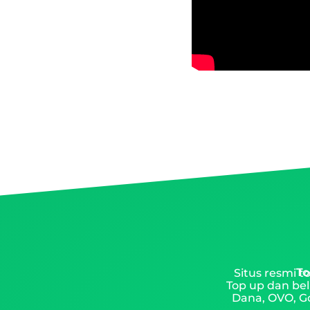
To
Situs resmi 
Top up dan bel
Dana, OVO, Go