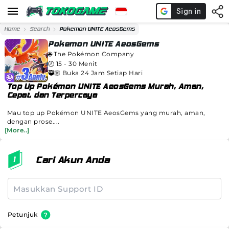
Home
Search
Pokemon UNITE AeosGems
Pokemon UNITE AeosGems
🌐
The Pokémon Company
🕗
15 - 30 Menit
🥷🏼 Buka 24 Jam Setiap Hari
Top Up Pokémon UNITE AeosGems Murah, Aman,
Cepat, dan Terpercaya
Mau top up Pokémon UNITE AeosGems yang murah, aman,
dengan prose....
[More..]
Cari Akun Anda
Petunjuk