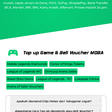
murah, cepat, aman via Dana, OVO, GoPay, ShopeePay, Bank Transfer,
BCA, Mandiri, BRI, BNI, Kartu Kredit, Alfamart. Proses instant 24 jam.
Top up Game & Beli Voucher MOBA
Mobile Legends Diamonds
Honor of Kings Tokens
League of Legends WC
Onmyoji Arena Jades
Brawl Stars Gems
League of Legends - PC
Lokapala Citrine
Arena of Valor Vouchers
Apakah Diamond/Chip/Paket dari Tokogame Legal?
Bagaimana Cara Top-Up Diamonds atau Beli Voucher?