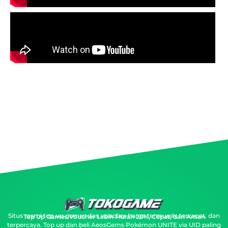
Situs resmi top up games dan voucher harga termurah, tercepat, dan
Top Up Games Voucher Lebih Murah 20%, Cepat, dan Aman
terpercaya.
Top up dan beli AeosGems Pokémon UNITE via UID paling