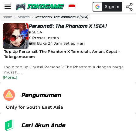
Home
Search
Persona5: The Phantom X (SEA)
Persona5: The Phantom X (SEA)
🌐
SEGA
⚡️
Proses Instan
🥷🏼 Buka 24 Jam Setiap Hari
Top Up Persona5: The Phantom X Termurah, Aman, Cepat -
Tokogame.com
Ingin top up Crystal Persona5: The Phantom X dengan harga
murah,....
[More..]
Pengumuman
Only for South East Asia
Cari Akun Anda