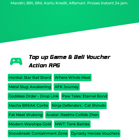
Mandiri, BRI, BNI, Kartu Kredit, Alfamart. Proses instant 24 jam.
Top up Game & Beli Voucher
Action RPG
Honkai: Star Rail Shard
Where Winds Meet
Metal Slug: Awakening
AFK Journey
Goddess Order - Drop Link
Paw Tales: Eternal Bond
Mecha BREAK Corite
Ninja Defenders : Cat Shinobi
Fat Meat Wukong
Avatar: Realms Collide Zhen
Modern Warships Gold
MWT: Tank Battles
Snowbreak: Containment Zone
Dynasty Heroes Vouchers