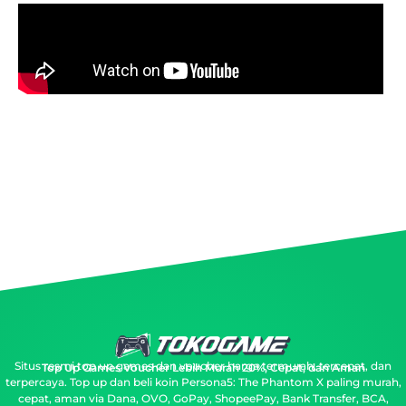
Situs resmi top up games dan voucher harga termurah, tercepat, dan
Top Up Games Voucher Lebih Murah 20%, Cepat, dan Aman
terpercaya.
Top up dan beli koin Persona5: The Phantom X paling murah,
cepat, aman via Dana, OVO, GoPay, ShopeePay, Bank Transfer, BCA,