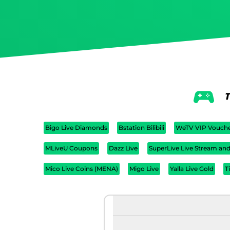
T
Bigo Live Diamonds
Bstation Bilibili
WeTV VIP Vouch
MLiveU Coupons
Dazz Live
SuperLive Live Stream an
Mico Live Coins (MENA)
Migo Live
Yalla Live Gold
T