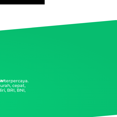
man
n terpercaya.
urah, cepat,
i, BRI, BNI,