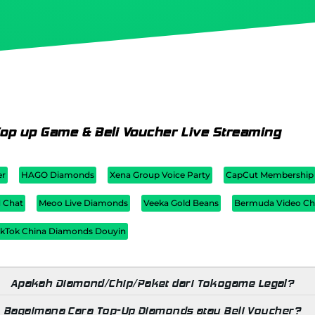
op up Game & Beli Voucher Live Streaming
er
HAGO Diamonds
Xena Group Voice Party
CapCut Membership
d Chat
Meoo Live Diamonds
Veeka Gold Beans
Bermuda Video Ch
ikTok China Diamonds Douyin
Apakah Diamond/Chip/Paket dari Tokogame Legal?
Bagaimana Cara Top-Up Diamonds atau Beli Voucher?