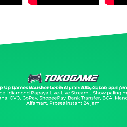
p Up Games Voucher Lebih Murah 20%, Cepat, dan A
top up games dan voucher harga termurah, tercepat, da
beli diamond Papaya Live-Live Stream，Show paling m
na, OVO, GoPay, ShopeePay, Bank Transfer, BCA, Mandir
Alfamart. Proses instant 24 jam.