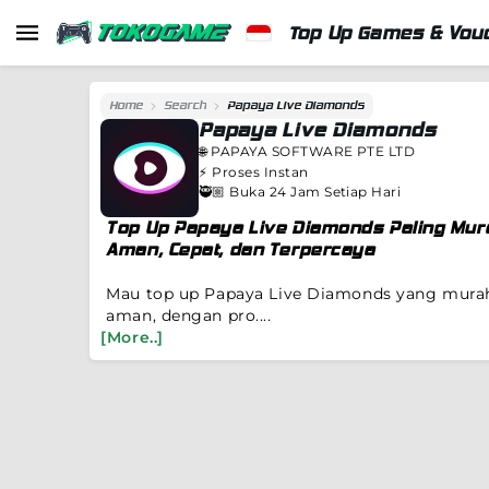
Top Up Games & Vouc
Home
Search
Papaya Live Diamonds
Papaya Live Diamonds
🌐
PAPAYA SOFTWARE PTE LTD
⚡️
Proses Instan
🥷🏼 Buka 24 Jam Setiap Hari
Top Up Papaya Live Diamonds Paling Mur
Aman, Cepat, dan Terpercaya
Mau top up Papaya Live Diamonds yang mura
aman, dengan pro....
[More..]