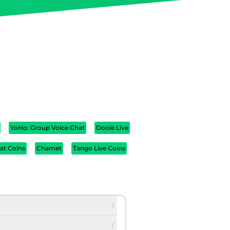
YoHo: Group Voice Chat
Dooie Live
at Coins
Chamet
Tango Live Coins