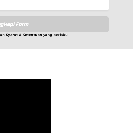
gkapi Form
gan
Syarat & Ketentuan
yang berlaku