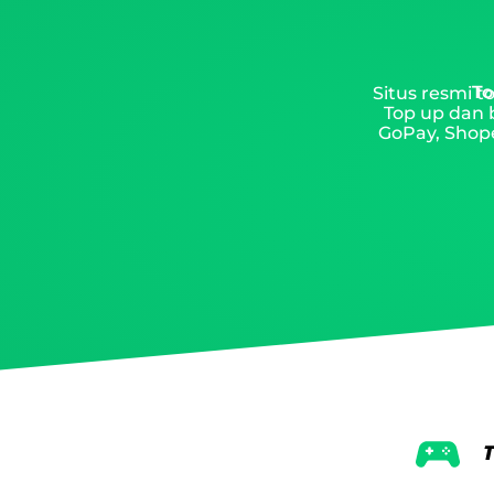
To
Situs resmi 
Top up dan 
GoPay, Shope
T