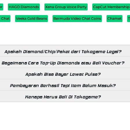
er
HAGO Diamonds
Xena Group Voice Party
CapCut Membership
d Chat
Veeka Gold Beans
Bermuda Video Chat Coins
Chamet
T
Apakah Diamond/Chip/Paket dari Tokogame Legal?
Bagaimana Cara Top-Up Diamonds atau Beli Voucher?
Apakah Bisa Bayar Lewat Pulsa?
Pembayaran Berhasil Tapi Item Belum Masuk?
Kenapa Harus Beli Di Tokogame?