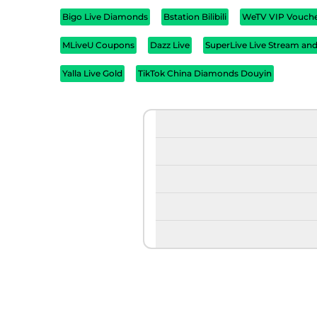
Bigo Live Diamonds
Bstation Bilibili
WeTV VIP Vouch
MLiveU Coupons
Dazz Live
SuperLive Live Stream an
Yalla Live Gold
TikTok China Diamonds Douyin