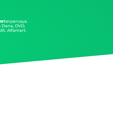
man
n terpercaya.
a Dana, OVO,
it, Alfamart.