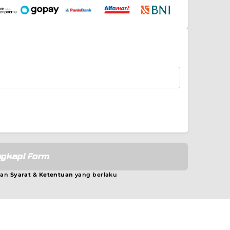
gkapi Form
gan
Syarat & Ketentuan
yang berlaku