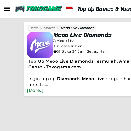
Top Up Games & Vouc
Home
Search
Meoo Live Diamonds
Meoo Live Diamonds
🌐
Meoo Live
⚡️
Proses Instan
🥷🏼 Buka 24 Jam Setiap Hari
Top Up Meoo Live Diamonds Termurah, Ama
Cepat - Tokogame.com
Ingin top up
Diamonds Meoo Live
dengan ha
murah, ....
[More..]