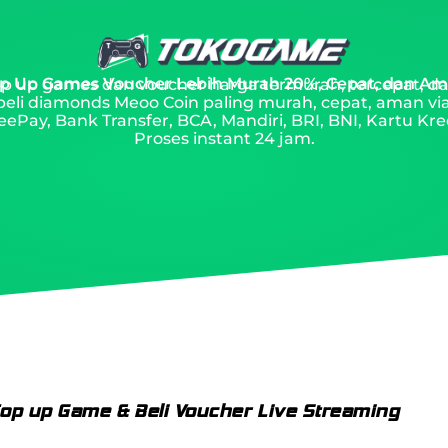
p Up Games Voucher Lebih Murah 20%, Cepat, dan A
top up games dan voucher harga termurah, tercepat, da
beli diamonds Meoo Coin paling murah, cepat, aman vi
ePay, Bank Transfer, BCA, Mandiri, BRI, BNI, Kartu Kred
Proses instant 24 jam.
op up Game & Beli Voucher Live Streaming