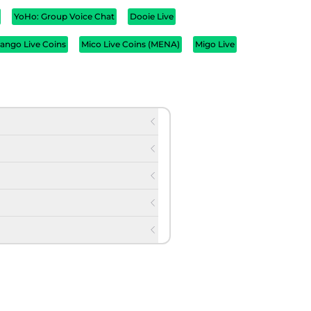
YoHo: Group Voice Chat
Dooie Live
ango Live Coins
Mico Live Coins (MENA)
Migo Live