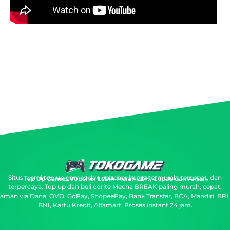
Situs resmi top up games dan voucher harga termurah, tercepat, dan
Top Up Games Voucher Lebih Murah 20%, Cepat, dan Aman
terpercaya.
Top up dan beli corite Mecha BREAK paling murah, cepat,
aman via Dana, OVO, GoPay, ShopeePay, Bank Transfer, BCA, Mandiri, BRI,
BNI, Kartu Kredit, Alfamart. Proses instant 24 jam.