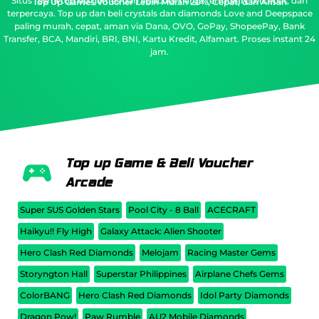
Situs resmi top up games dan voucher harga termurah, tercepat, dan
Top Up Games Voucher Lebih Murah 20%, Cepat, dan Aman
terpercaya.
Top up dan beli crystals dan diamonds Love and Deepspace
paling murah, cepat, aman via Dana, OVO, GoPay, ShopeePay, Bank
Transfer, BCA, Mandiri, BRI, BNI, Kartu Kredit, Alfamart. Proses instant 24
jam.
Top up Game & Beli Voucher
Arcade
Super SUS Golden Stars
Pool City - 8 Ball
ACECRAFT
Haikyu!! Fly High
Galaxy Attack: Alien Shooter
Hero Clash Red Diamonds
Melojam
Racing Master Gems
Storyngton Hall
Superstar Philippines
Airplane Chefs Gems
ColorBANG
Hero Clash Red Diamonds
Idol Party Diamonds
Dragon Pow!
Paw Rumble
AU2 Mobile Diamonds