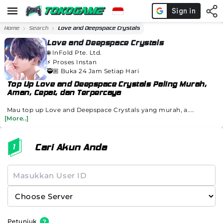
Home
Search
Love and Deepspace Crystals
Love and Deepspace Crystals
🌐
InFold Pte. Ltd.
⚡️
Proses Instan
🥷🏼 Buka 24 Jam Setiap Hari
Top Up Love and Deepspace Crystals Paling Murah,
Aman, Cepat, dan Terpercaya
Mau top up Love and Deepspace Crystals yang murah, a....
[More..]
Cari Akun Anda
Petunjuk