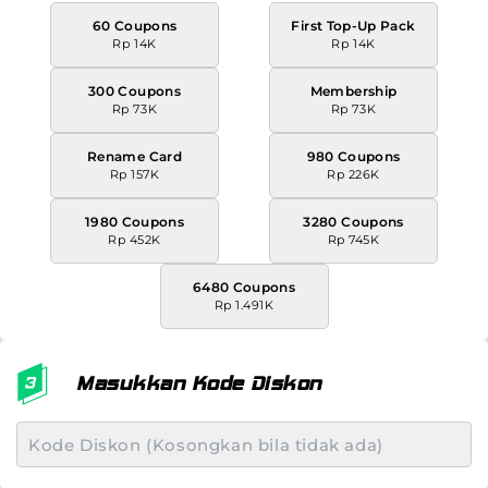
60 Coupons
First Top-Up Pack
Rp 14K
Rp 14K
300 Coupons
Membership
Rp 73K
Rp 73K
Rename Card
980 Coupons
Rp 157K
Rp 226K
1980 Coupons
3280 Coupons
Rp 452K
Rp 745K
6480 Coupons
Rp 1.491K
Masukkan Kode Diskon