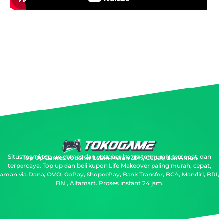
Situs resmi top up games dan voucher harga termurah, tercepat, dan
Top Up Games Voucher Lebih Murah 20%, Cepat, dan Aman
terpercaya.
Top up dan beli kupon Life Makeover paling murah, cepat,
aman via Dana, OVO, GoPay, ShopeePay, Bank Transfer, BCA, Mandiri, BRI,
BNI, Alfamart. Proses instant 24 jam.