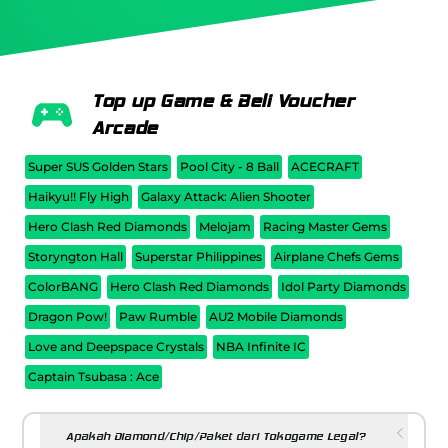
Top up Game & Beli Voucher
Arcade
Super SUS Golden Stars
Pool City - 8 Ball
ACECRAFT
Haikyu!! Fly High
Galaxy Attack: Alien Shooter
Hero Clash Red Diamonds
Melojam
Racing Master Gems
Storyngton Hall
Superstar Philippines
Airplane Chefs Gems
ColorBANG
Hero Clash Red Diamonds
Idol Party Diamonds
Dragon Pow!
Paw Rumble
AU2 Mobile Diamonds
Love and Deepspace Crystals
NBA Infinite IC
Captain Tsubasa : Ace
Apakah Diamond/Chip/Paket dari Tokogame Legal?