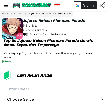
Home
Search
Jujutsu Kaisen Phantom Parade
Jujutsu Kaisen Phantom Parade
🌐
BILIBILI
⚡️
Proses Instan
🥷🏼 Buka 24 Jam Setiap Hari
Top Up Jujutsu Kaisen Phantom Parade Murah,
Aman, Cepat, dan Terpercaya
Mau top up Jujutsu Kaisen Phantom Parade yang murah,
aman....
[More..]
Cari Akun Anda