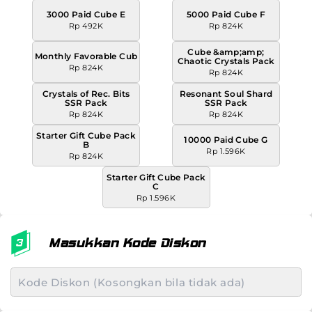
3000 Paid Cube E
5000 Paid Cube F
Rp 492K
Rp 824K
Cube &amp;amp;
Monthly Favorable Cub
Chaotic Crystals Pack
Rp 824K
Rp 824K
Crystals of Rec. Bits
Resonant Soul Shard
SSR Pack
SSR Pack
Rp 824K
Rp 824K
Starter Gift Cube Pack
10000 Paid Cube G
B
Rp 1.596K
Rp 824K
Starter Gift Cube Pack
C
Rp 1.596K
Masukkan Kode Diskon