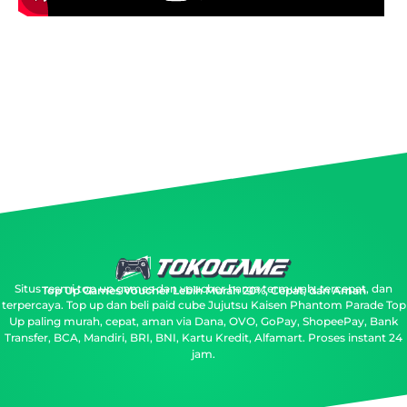
Situs resmi top up games dan voucher harga termurah, tercepat, dan
Top Up Games Voucher Lebih Murah 20%, Cepat, dan Aman
terpercaya.
Top up dan beli paid cube Jujutsu Kaisen Phantom Parade Top
Up paling murah, cepat, aman via Dana, OVO, GoPay, ShopeePay, Bank
Transfer, BCA, Mandiri, BRI, BNI, Kartu Kredit, Alfamart. Proses instant 24
jam.