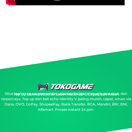
Situs resmi top up games dan voucher harga termurah, tercepat, dan
Top Up Games Voucher Lebih Murah 20%, Cepat, dan Aman
terpercaya.
Top up dan beli echo Identity V paling murah, cepat, aman via
Dana, OVO, GoPay, ShopeePay, Bank Transfer, BCA, Mandiri, BRI, BNI,
Alfamart. Proses instant 24 jam.