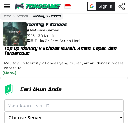
Home
Search
Identity V Echoes
Identity V Echoes
🌐
NetEase Games
🕗
15 - 30 Menit
🥷🏼 Buka 24 Jam Setiap Hari
Top Up Identity V Echoes Murah, Aman, Cepat, dan
Terpercaya
Mau top up Identity V Echoes yang murah, aman, dengan proses
cepat? To....
[More..]
Cari Akun Anda