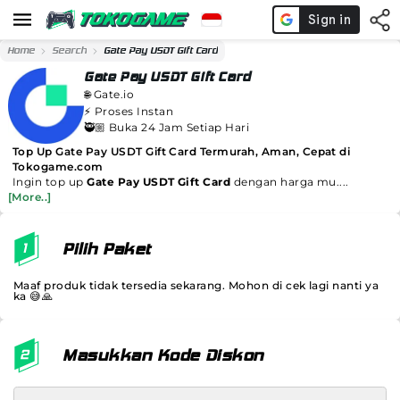
Home
Search
Gate Pay USDT Gift Card
Gate Pay USDT Gift Card
🌐
Gate.io
⚡️
Proses Instan
🥷🏼 Buka 24 Jam Setiap Hari
Top Up Gate Pay USDT Gift Card Termurah, Aman, Cepat di
Tokogame.com
Ingin top up
Gate Pay USDT Gift Card
dengan harga mu....
[More..]
Pilih Paket
Maaf produk tidak tersedia sekarang. Mohon di cek lagi nanti ya
ka 😅🙏
Masukkan Kode Diskon