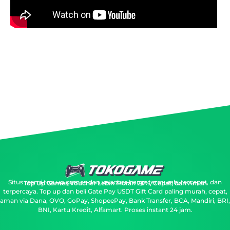
Situs resmi top up games dan voucher harga termurah, tercepat, dan
Top Up Games Voucher Lebih Murah 20%, Cepat, dan Aman
terpercaya.
Top up dan beli Gate Pay USDT Gift Card paling murah, cepat,
aman via Dana, OVO, GoPay, ShopeePay, Bank Transfer, BCA, Mandiri, BRI,
BNI, Kartu Kredit, Alfamart. Proses instant 24 jam.