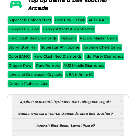
Top up Game & Beli Voucher
Arcade
Super SUS Golden Stars
Pool City - 8 Ball
ACECRAFT
Haikyu!! Fly High
Galaxy Attack: Alien Shooter
Hero Clash Red Diamonds
Melojam
Racing Master Gems
Storyngton Hall
Superstar Philippines
Airplane Chefs Gems
ColorBANG
Hero Clash Red Diamonds
Idol Party Diamonds
Dragon Pow!
Paw Rumble
AU2 Mobile Diamonds
Love and Deepspace Crystals
NBA Infinite IC
Captain Tsubasa : Ace
Apakah Diamond/Chip/Paket dari Tokogame Legal?
Bagaimana Cara Top-Up Diamonds atau Beli Voucher?
Apakah Bisa Bayar Lewat Pulsa?