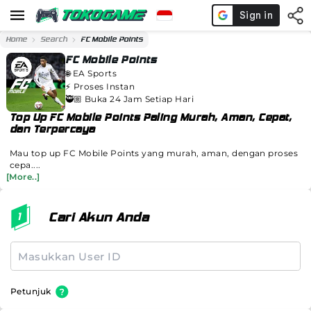
Home
Search
FC Mobile Points
FC Mobile Points
🌐
EA Sports
⚡️
Proses Instan
🥷🏼 Buka 24 Jam Setiap Hari
Top Up FC Mobile Points Paling Murah, Aman, Cepat,
dan Terpercaya
Mau top up FC Mobile Points yang murah, aman, dengan proses
cepa....
[More..]
Cari Akun Anda
Petunjuk