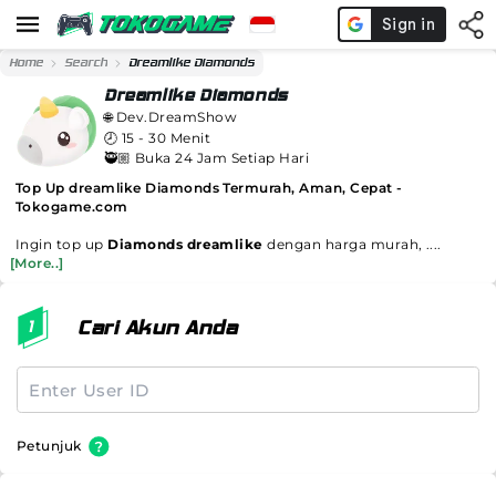
Home
Search
Dreamlike Diamonds
Dreamlike Diamonds
🌐
Dev.DreamShow
🕗
15 - 30 Menit
🥷🏼 Buka 24 Jam Setiap Hari
Top Up dreamlike Diamonds Termurah, Aman, Cepat -
Tokogame.com
Ingin top up
Diamonds dreamlike
dengan harga murah, ....
[More..]
Cari Akun Anda
Petunjuk