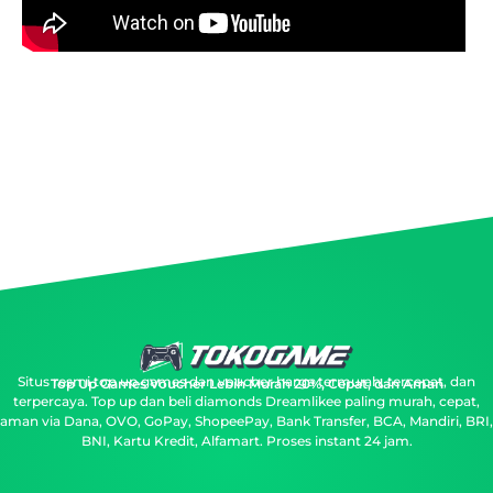
Situs resmi top up games dan voucher harga termurah, tercepat, dan
Top Up Games Voucher Lebih Murah 20%, Cepat, dan Aman
terpercaya.
Top up dan beli diamonds Dreamlikee paling murah, cepat,
aman via Dana, OVO, GoPay, ShopeePay, Bank Transfer, BCA, Mandiri, BRI,
BNI, Kartu Kredit, Alfamart. Proses instant 24 jam.