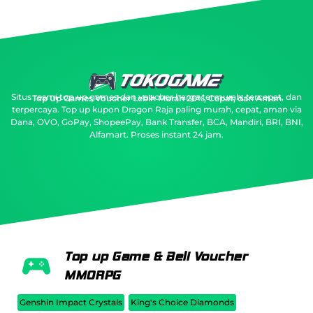
Situs resmi top up games dan voucher harga termurah, tercepat, dan
Top Up Games Voucher Lebih Murah 20%, Cepat, dan Aman
terpercaya.
Top up kupon Dragon Raja paling murah, cepat, aman via
Dana, OVO, GoPay, ShopeePay, Bank Transfer, BCA, Mandiri, BRI, BNI,
Alfamart. Proses instant 24 jam.
Top up Game & Beli Voucher
MMORPG
Genshin Impact Crystals
King's Choice Diamonds