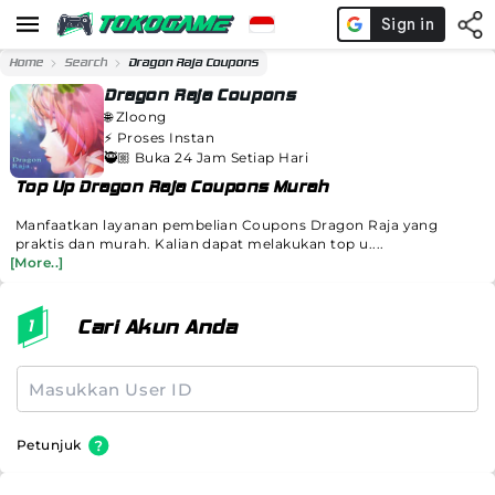
Home
Search
Dragon Raja Coupons
Dragon Raja Coupons
🌐
Zloong
⚡️
Proses Instan
🥷🏼 Buka 24 Jam Setiap Hari
Top Up Dragon Raja Coupons Murah
Manfaatkan layanan pembelian Coupons Dragon Raja yang
praktis dan murah. Kalian dapat melakukan top u....
[More..]
Cari Akun Anda
Petunjuk