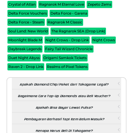
Crystal of Atlan
Ragnarok M Eternal Love
Zepeto Zems
Delta Force Vouchers
Delta Force - Garena
Delta Force - Steam
Ragnarok M Classic
Soul Land: New World
The Ragnarok SEA (Drop Link)
Moonlight Blade M
Night Crows - Drop Link
Night Crows
Daybreak Legends
Fairy Tail Wizard Chronicle
Duet Night Abyss
Origami Samkok Tickets
Raven 2 - Drop Link
Realms of Pixel Tokens
Apakah Diamond/Chip/Paket dari Tokogame Legal?
Bagaimana Cara Top-Up Diamonds atau Beli Voucher?
Apakah Bisa Bayar Lewat Pulsa?
Pembayaran Berhasil Tapi Item Belum Masuk?
Kenapa Harus Beli Di Tokogame?