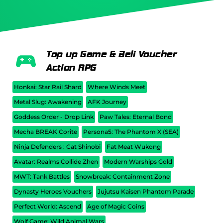
Top up Game & Beli Voucher
Action RPG
Honkai: Star Rail Shard
Where Winds Meet
Metal Slug: Awakening
AFK Journey
Goddess Order - Drop Link
Paw Tales: Eternal Bond
Mecha BREAK Corite
Persona5: The Phantom X (SEA)
Ninja Defenders : Cat Shinobi
Fat Meat Wukong
Avatar: Realms Collide Zhen
Modern Warships Gold
MWT: Tank Battles
Snowbreak: Containment Zone
Dynasty Heroes Vouchers
Jujutsu Kaisen Phantom Parade
Perfect World: Ascend
Age of Magic Coins
Wolf Game: Wild Animal Wars