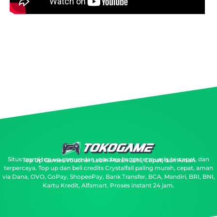
Situs resmi top up games dan voucher harga termurah, tercepat, dan
Top Up Games Voucher Lebih Murah 20%, Cepat, dan Aman
terpercaya.
Top up dan beli credits Crystalfall paling murah, cepat, aman
via Dana, OVO, GoPay, ShopeePay, Bank Transfer, BCA, Mandiri, BRI, BNI,
Kartu Kredit, Alfamart. Proses instant 24 jam.