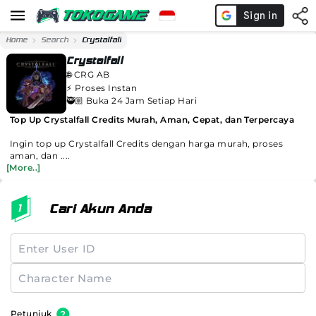
Home
Search
Crystalfall
Crystalfall
🌐
CRG AB
⚡️
Proses Instan
🥷🏼 Buka 24 Jam Setiap Hari
Top Up Crystalfall Credits Murah, Aman, Cepat, dan Terpercaya
Ingin top up Crystalfall Credits dengan harga murah, proses
aman, dan ....
[More..]
Cari Akun Anda
Petunjuk