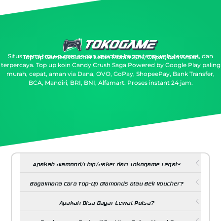
Situs resmi top up games dan voucher harga termurah, tercepat, dan
Top Up Games Voucher Lebih Murah 20%, Cepat, dan Aman
terpercaya.
Top up koin Candy Crush Saga Powered by Google Play paling
murah, cepat, aman via Dana, OVO, GoPay, ShopeePay, Bank Transfer,
BCA, Mandiri, BRI, BNI, Alfamart. Proses instant 24 jam.
Apakah Diamond/Chip/Paket dari Tokogame Legal?
Bagaimana Cara Top-Up Diamonds atau Beli Voucher?
Apakah Bisa Bayar Lewat Pulsa?