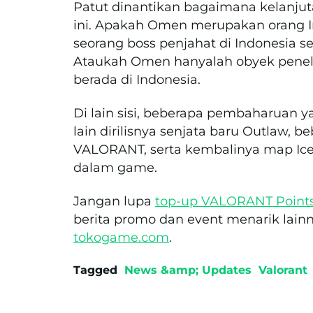
Patut dinantikan bagaimana kelanju
ini. Apakah Omen merupakan orang I
seorang boss penjahat di Indonesia 
Ataukah Omen hanyalah obyek penelit
berada di Indonesia.
Di lain sisi, beberapa pembaharuan y
lain dirilisnya senjata baru Outlaw, b
VALORANT, serta kembalinya map I
dalam game.
Jangan lupa
top-up VALORANT Point
berita promo dan event menarik la
tokogame.com
.
Tagged
News &amp; Updates
Valorant