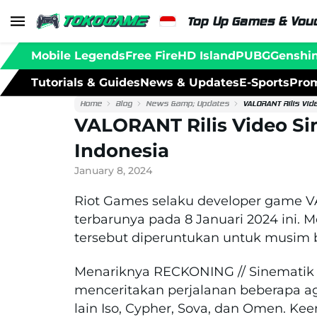
Top Up Games & Vouc
Mobile Legends
Free Fire
HD Island
PUBG
Genshi
Tutorials & Guides
News & Updates
E-Sports
Prom
Home
Blog
News &amp; Updates
VALORANT Rilis Vid
VALORANT Rilis Video Si
Indonesia
January 8, 2024
Riot Games selaku developer game VA
terbarunya pada 8 Januari 2024 ini. 
tersebut diperuntukan untuk musim 
Menariknya RECKONING // Sinematik 
menceritakan perjalanan beberapa ag
lain Iso, Cypher, Sova, dan Omen. Ke