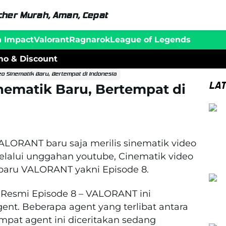
her Murah, Aman, Cepat
n Impact
Valorant
Ragnarok
League of Legends
o & Discount
eo Sinematik Baru, Bertempat di Indonesia
LA
nematik Baru, Bertempat di
LORANT baru saja merilis sinematik video
Melalui unggahan youtube, Cinematik video
baru VALORANT yakni Episode 8.
Resmi Episode 8 – VALORANT ini
ent. Beberapa agent yang terlibat antara
empat agent ini diceritakan sedang