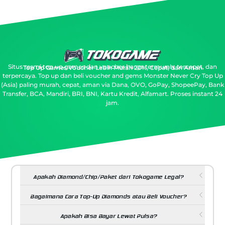
Situs resmi top up games dan voucher harga termurah, tercepat, dan
Top Up Games Voucher Lebih Murah 20%, Cepat, dan Aman
terpercaya.
Top up dan beli voucher and gems Monster Never Cry Top Up
(Asia) paling murah, cepat, aman via Dana, OVO, GoPay, ShopeePay, Bank
Transfer, BCA, Mandiri, BRI, BNI, Kartu Kredit, Alfamart. Proses instant 24
jam.
Apakah Diamond/Chip/Paket dari Tokogame Legal?
Bagaimana Cara Top-Up Diamonds atau Beli Voucher?
Apakah Bisa Bayar Lewat Pulsa?